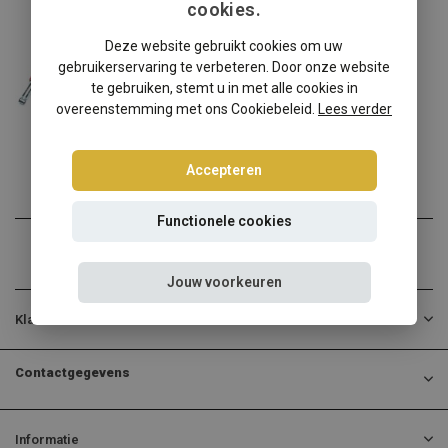
cookies.
BMW
Deze website gebruikt cookies om uw
BMW 5-Serie Sedan E34 schroefset
gebruikerservaring te verbeteren. Door onze website
BMW 5-Serie Sedan E34? Ki...
te gebruiken, stemt u in met alle cookies in
overeenstemming met ons Cookiebeleid.
Lees verder
€324,95
Incl. btw
Accepteren
Functionele cookies
Jouw voorkeuren
Klantenservice
Contactgegevens
Informatie