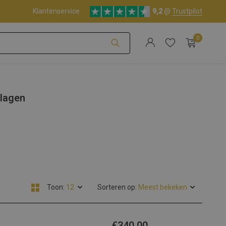
Klantenservice
9,2
@
Trustpilot
0
Account aanmaken
lagen
Account aanmaken
Toon:
Sorteren op:
€340,00