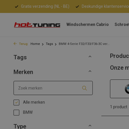
Gratis verzending (NL - BE)
Deskundige klantenservic
Windschermen Cabrio
Schroe
Terug
Home
Tags
BMW 4-Serie F32/F33/F36-3C ver...
Produc
Tags
Onze m
Merken
Alle merken
1 product
BMW
Type