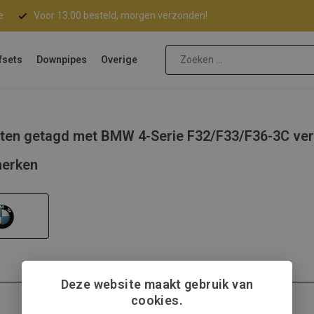
e
Voor 13:00 besteld, morgen verzonden!
fsets
Downpipes
Overige
ten getagd met BMW 4-Serie F32/F33/F36-3C ver
erken
Deze website maakt gebruik van
cookies.
BMW