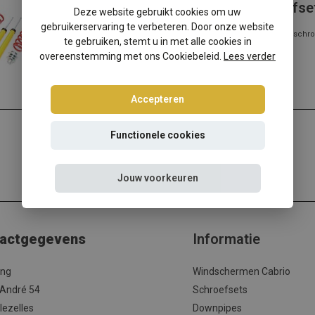
BMW 4-Serie F32/F33/F36 schroefse
Deze website gebruikt cookies om uw
gebruikerservaring te verbeteren. Door onze website
BMW 4-Serie F32/F33/F36? Kies dan voor deze Ta-Technix schro
te gebruiken, stemt u in met alle cookies in
verlagingsset met de beste prijs/kwali...
overeenstemming met ons Cookiebeleid.
Lees verder
Lees meer
Accepteren
Functionele cookies
Jouw voorkeuren
actgegevens
Informatie
ing
Windschermen Cabrio
 André 54
Schroefsets
lezelles
Downpipes