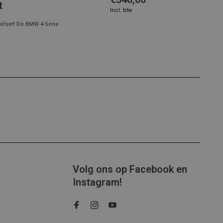
t
Incl. btw
efset! De BMW 4-Serie
Volg ons op Facebook en
Instagram!