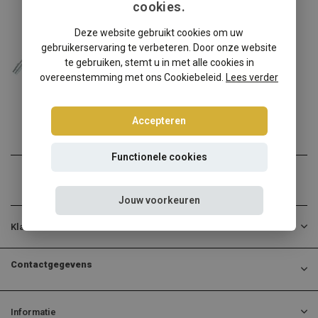
cookies.
BMW
Deze website gebruikt cookies om uw
BMW 3-Serie F30/F31 schroefset
gebruikerservaring te verbeteren. Door onze website
BMW 3-Serie F30/F31? Kies...
te gebruiken, stemt u in met alle cookies in
overeenstemming met ons Cookiebeleid.
Lees verder
€340,00
Incl. btw
Accepteren
Functionele cookies
Jouw voorkeuren
Klantenservice
Contactgegevens
Informatie