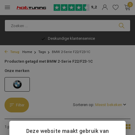
0
9,2
ndige klantenservice
Voor 13:00 bes
Terug
Home
Tags
BMW 2-Serie F22/F23-1C
Producten getagd met BMW 2-Serie F22/F23-1C
Onze merken
Sorteren op:
Filter
Toon:
1 product
Deze website maakt gebruik van