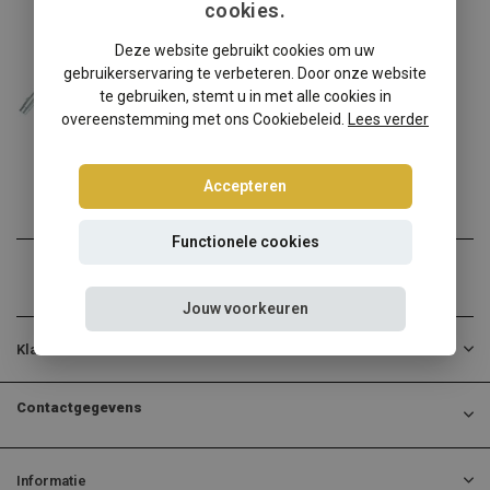
cookies.
BMW
Deze website gebruikt cookies om uw
BMW 2-Serie F22/F23-1C schroefset
gebruikerservaring te verbeteren. Door onze website
BMW 2-Serie F22/F23-1C? K...
te gebruiken, stemt u in met alle cookies in
overeenstemming met ons Cookiebeleid.
Lees verder
€340,00
Incl. btw
Accepteren
Functionele cookies
Jouw voorkeuren
Klantenservice
Contactgegevens
Informatie