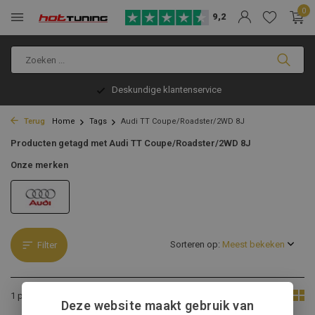
0
9,2
Deskundige klantenservice
Terug
Home
Tags
Audi TT Coupe/Roadster/2WD 8J
Producten getagd met Audi TT Coupe/Roadster/2WD 8J
Onze merken
Sorteren op:
Filter
Toon:
1 product
Deze website maakt gebruik van