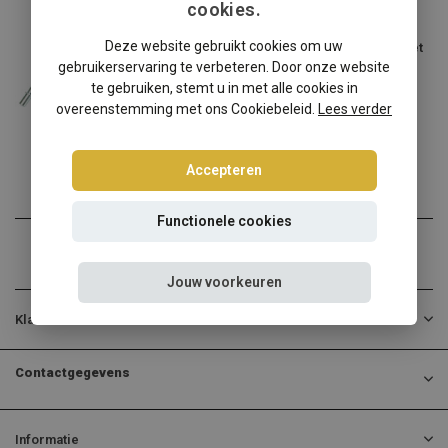
cookies.
Audi
Deze website gebruikt cookies om uw
Audi TT Coupe/Roadster/2WD 8J schroefset
gebruikerservaring te verbeteren. Door onze website
Audi TT Coupe/Roadster/2W...
te gebruiken, stemt u in met alle cookies in
overeenstemming met ons Cookiebeleid.
Lees verder
€274,95
Incl. btw
Accepteren
Functionele cookies
Jouw voorkeuren
Klantenservice
Contactgegevens
Informatie