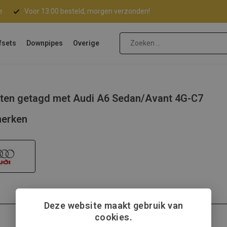
e
Voor 13:00 besteld, morgen verzonden!
fsets
Downpipes
Overige
ten getagd met Audi A6 Sedan/Avant 4G-C7
erken
Deze website maakt gebruik van
cookies.
Audi