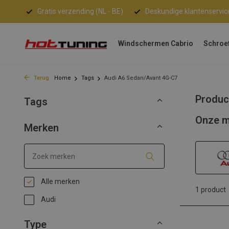
Gratis verzending (NL - BE)
Deskundige klantenservic
Windschermen Cabrio
Schroe
Terug
Home
Tags
Audi A6 Sedan/Avant 4G-C7
Produc
Tags
Onze m
Merken
Alle merken
1 product
Audi
Type