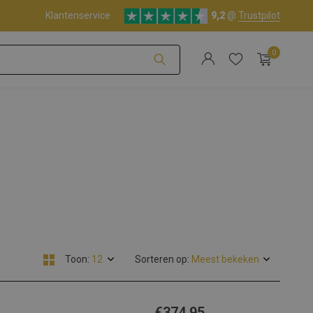
Klantenservice
9,2
@
Trustpilot
0
Account aanmaken
Account aanmaken
Toon:
Sorteren op:
€374,95