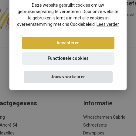
Audi A6 Sedan/Avant 4G-C7 schroef
Deze website gebruikt cookies om uw
gebruikerservaring te verbeteren. Door onze website
Audi A6 Sedan/Avant 4G-C7? Kies dan voor deze Ta-Technix schr
te gebruiken, stemt u in met alle cookies in
met de beste prijs/kwalite...
overeenstemming met ons Cookiebeleid.
Lees verder
Lees meer
Accepteren
Functionele cookies
Jouw voorkeuren
actgegevens
Informatie
ing
Windschermen Cabrio
 André 54
Schroefsets
lezelles
Downpipes