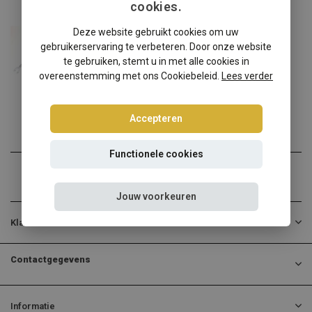
cookies.
Audi
Deze website gebruikt cookies om uw
Audi A6 Sedan/Avant 4F-C6 schroefset
gebruikerservaring te verbeteren. Door onze website
Audi A6 Sedan/Avant 4F-C6...
te gebruiken, stemt u in met alle cookies in
overeenstemming met ons Cookiebeleid.
Lees verder
€340,00
Incl. btw
Accepteren
Functionele cookies
Jouw voorkeuren
Klantenservice
Contactgegevens
Informatie