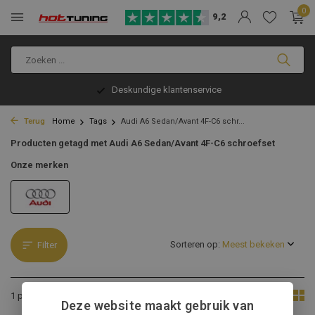
0
9,2
Deskundige klantenservice
Terug
Home
Tags
Audi A6 Sedan/Avant 4F-C6 schr...
Producten getagd met Audi A6 Sedan/Avant 4F-C6 schroefset
Onze merken
Sorteren op:
Filter
Toon:
1 product
Deze website maakt gebruik van