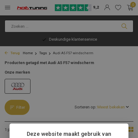
0
9,2
Deskundige klantenservice
Terug
Home
Tags
Audi A5 F57 windscherm
Producten getagd met Audi A5 F57 windscherm
Onze merken
Sorteren op:
Filter
Toon:
1 product
Deze website maakt gebruik van