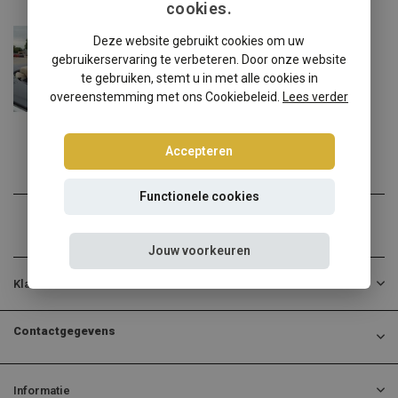
cookies.
Audi
Deze website gebruikt cookies om uw
Audi A5 F57 windscherm
gebruikerservaring te verbeteren. Door onze website
✔️ Gratis verzending ...
te gebruiken, stemt u in met alle cookies in
overeenstemming met ons Cookiebeleid.
Lees verder
€139,00
Incl. btw
Accepteren
Functionele cookies
Jouw voorkeuren
Klantenservice
Contactgegevens
Informatie