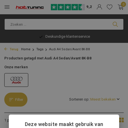
0
9,2
Deskundige klantenservice
Terug
Home
Tags
Audi A4 Sedan/Avant 8K-B8
Producten getagd met Audi A4 Sedan/Avant 8K-B8
Onze merken
Sorteren op:
Filter
Toon:
1 product
Deze website maakt gebruik van