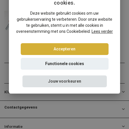
cookies.
Audi
Deze website gebruikt cookies om uw
Audi A4 Sedan/Avant 8K-B8 schroefset
gebruikerservaring te verbeteren. Door onze website
Audi A4 Sedan/Avant 8K-B8...
te gebruiken, stemt u in met alle cookies in
overeenstemming met ons Cookiebeleid.
Lees verder
€374,95
Incl. btw
Accepteren
Functionele cookies
Jouw voorkeuren
Klantenservice
Contactgegevens
Informatie