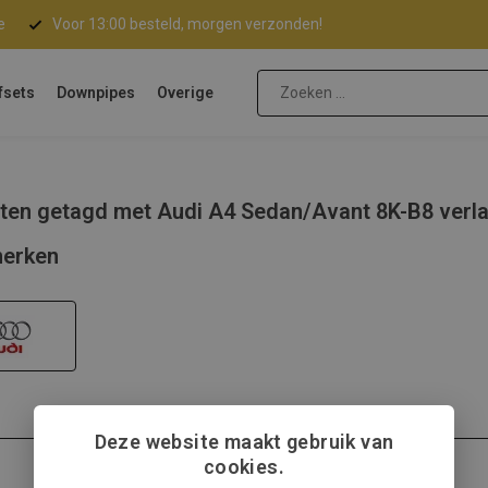
e
Voor 13:00 besteld, morgen verzonden!
fsets
Downpipes
Overige
ten getagd met Audi A4 Sedan/Avant 8K-B8 verl
erken
Deze website maakt gebruik van
cookies.
Audi