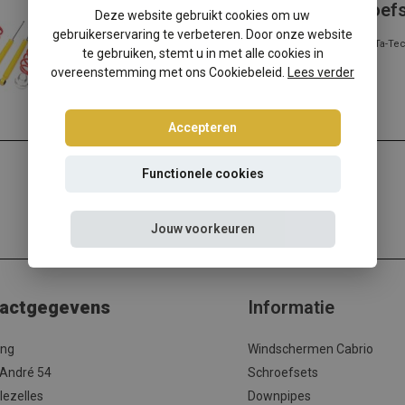
Audi A4 Sedan/Avant 8K-B8 schroef
Deze website gebruikt cookies om uw
gebruikerservaring te verbeteren. Door onze website
Audi A4 Sedan/Avant 8K-B8 verlagen? Kies dan voor deze Ta-Tec
te gebruiken, stemt u in met alle cookies in
verlagingsset met de beste prij...
overeenstemming met ons Cookiebeleid.
Lees verder
Lees meer
Accepteren
Functionele cookies
Jouw voorkeuren
actgegevens
Informatie
ing
Windschermen Cabrio
 André 54
Schroefsets
lezelles
Downpipes