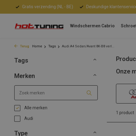
Gratis verzending (NL - BE)
Deskundige klantenservic
Windschermen Cabrio
Schroe
Terug
Home
Tags
Audi A4 Sedan/Avant 8K-B8 verl...
Produc
Tags
Onze m
Merken
Alle merken
1 product
Audi
Type