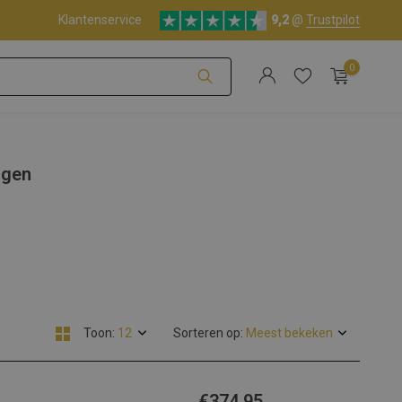
Klantenservice
9,2
@
Trustpilot
0
Account aanmaken
agen
Account aanmaken
Toon:
Sorteren op:
€374,95