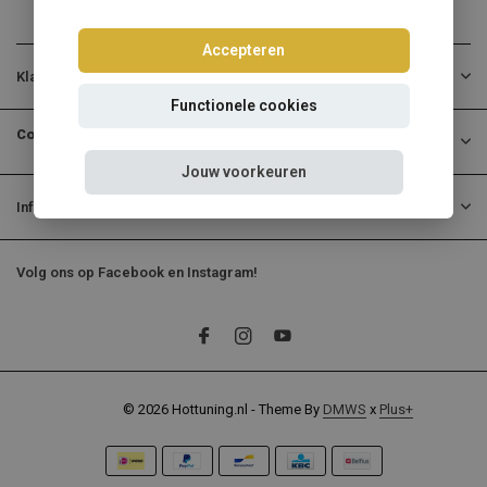
Accepteren
Klantenservice
Functionele cookies
Contactgegevens
Jouw voorkeuren
Informatie
Volg ons op Facebook en Instagram!
© 2026 Hottuning.nl - Theme By
DMWS
x
Plus+