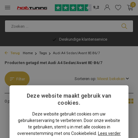
0
9,2
Deskundige klantenservice
Terug
Home
Tags
Audi A4 Sedan/Avant 8E-B6/7
Producten getagd met Audi A4 Sedan/Avant 8E-B6/7
Sorteren op:
Filter
Deze website maakt gebruik van
Toon:
0 producten
cookies.
Deze website gebruikt cookies om uw
Geen producten gevonden!...
gebruikerservaring te verbeteren. Door onze website
te gebruiken, stemt u in met alle cookies in
overeenstemming met ons Cookiebeleid.
Lees verder