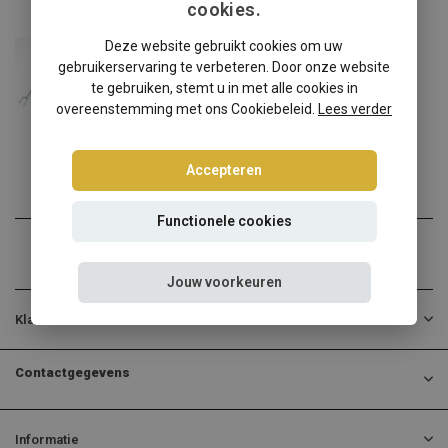
cookies.
Audi
Deze website gebruikt cookies om uw
Audi A4 Cabriolet 8H-B6/7 schroefset
gebruikerservaring te verbeteren. Door onze website
Audi A4 Cabriolet 8H-B6/7...
te gebruiken, stemt u in met alle cookies in
overeenstemming met ons Cookiebeleid.
Lees verder
€314,95
Incl. btw
Accepteren
Functionele cookies
Jouw voorkeuren
Klantenservice
Contactgegevens
Informatie