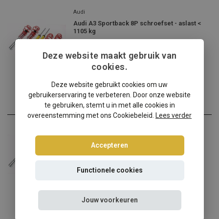
Audi
Audi A3 Sportback 8P schroefset - aslast <
1105 kg
Audi A3 Sportback 8P verl...
Deze website maakt gebruik van
€264,95
cookies.
Incl. btw
Deze website gebruikt cookies om uw
gebruikerservaring te verbeteren. Door onze website
te gebruiken, stemt u in met alle cookies in
overeenstemming met ons Cookiebeleid.
Lees verder
Audi
Audi A3 Sportback 8P schroefset - aslast:
Accepteren
1106-1190 kg
Audi A3 Sportback 8P verl...
Functionele cookies
€264,95
Incl. btw
Jouw voorkeuren