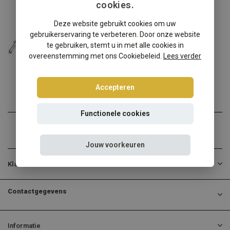
cookies.
Audi
Deze website gebruikt cookies om uw
Audi A3 Sedan 8Y schroefset
gebruikerservaring te verbeteren. Door onze website
Audi A3 Sedan 8Y verlagen...
te gebruiken, stemt u in met alle cookies in
overeenstemming met ons Cookiebeleid.
Lees verder
€374,95
Incl. btw
Accepteren
Functionele cookies
Jouw voorkeuren
Klantenservice
Contactgegevens
Informatie