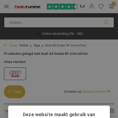
0
9,2
Gratis verzending (NL - BE)
Terug
Home
Tags
Audi A3 Sedan 8Y schroefset
Producten getagd met Audi A3 Sedan 8Y schroefset
Onze merken
Sorteren op:
Filter
Toon:
1 product
Deze website maakt gebruik van