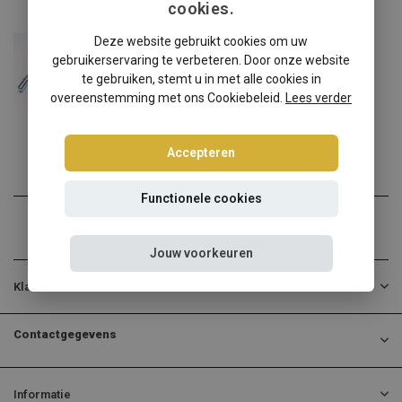
cookies.
Audi
Deze website gebruikt cookies om uw
Audi A3 Quattro 8L schroefset
gebruikerservaring te verbeteren. Door onze website
Audi A3 Quattro 8L verlag...
te gebruiken, stemt u in met alle cookies in
overeenstemming met ons Cookiebeleid.
Lees verder
€274,95
Incl. btw
Accepteren
Functionele cookies
Jouw voorkeuren
Klantenservice
Contactgegevens
Informatie