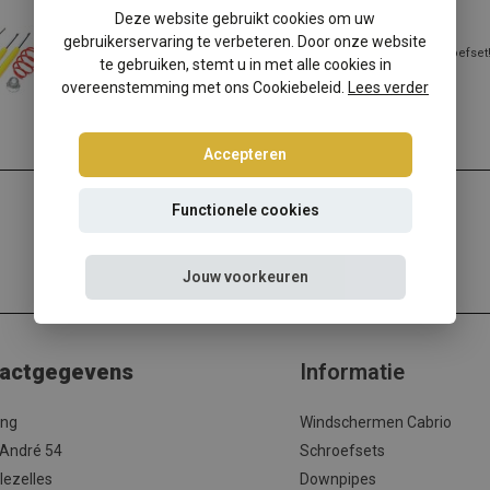
Audi 80/90 8C-B4 schroefset
Deze website gebruikt cookies om uw
gebruikerservaring te verbeteren. Door onze website
Audi 80/90 verlagen? Kies dan voor deze Ta-Technix schroefset
te gebruiken, stemt u in met alle cookies in
de beste prijs/kwaliteit ...
overeenstemming met ons Cookiebeleid.
Lees verder
Lees meer
Accepteren
Functionele cookies
Jouw voorkeuren
actgegevens
Informatie
ing
Windschermen Cabrio
 André 54
Schroefsets
lezelles
Downpipes