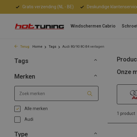
Gratis verzending (NL - BE)
Deskundige klantenservic
Windschermen Cabrio
Schroe
Terug
Home
Tags
Audi 80/90 8C-B4 verlagen
Produc
Tags
Onze m
Merken
Alle merken
1 product
Audi
Type