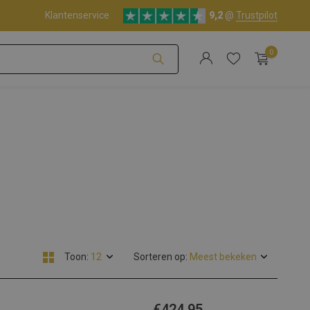
Klantenservice
9,2
@
Trustpilot
0
Account aanmaken
Account aanmaken
Toon:
Sorteren op:
€424,95