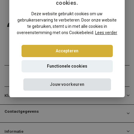
cookies.
Alfa Romeo
Deze website gebruikt cookies om uw
Alfa Romeo Spider 939 windscherm
gebruikerservaring te verbeteren. Door onze website
✔️ Gratis verzending ...
te gebruiken, stemt u in met alle cookies in
overeenstemming met ons Cookiebeleid.
Lees verder
€139,00
Incl. btw
Accepteren
Functionele cookies
Jouw voorkeuren
Klantenservice
Contactgegevens
Informatie