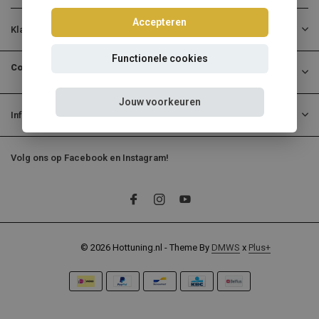
Accepteren
Klantenservice
Functionele cookies
Contactgegevens
Jouw voorkeuren
Informatie
Volg ons op Facebook en Instagram!
© 2026 Hottuning.nl - Theme By
DMWS
x
Plus+