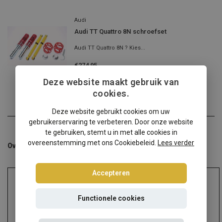
Audi
Audi TT Quattro 8N schroefset
Audi TT Quattro 8N ? Kies...
€274,95
Incl. btw
Deze website maakt gebruik van
cookies.
Deze website gebruikt cookies om uw
gebruikerservaring te verbeteren. Door onze website
te gebruiken, stemt u in met alle cookies in
overeenstemming met ons Cookiebeleid.
Lees verder
Overige categorieën in Schroefsets
Accepteren
Functionele cookies
Audi
Alfa Romeo