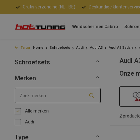
Gratis verzending (NL - BE)
Deskundige klantenservic
Windschermen Cabrio
Schroe
Terug
Home
Schroefsets
Audi
Audi A3
Audi A3 Sedan
Audi A
Schroefsets
Onze m
Merken
Alle merken
2 product
Audi
Type