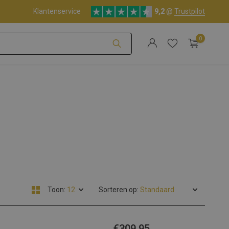
Klantenservice
9,2
@
Trustpilot
0
Account aanmaken
Account aanmaken
Toon:
Sorteren op:
€309,95