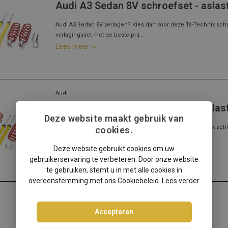
Audi A3 Sedan 8V schroefset - aslas
Audi A3 Sedan 8V verlagen? Kies dan voor deze Ta-Technix sch
verlagingsset met de beste prij...
Lees meer
Audi
Audi A3 Sedan 8V schroefset - aslas
Deze website maakt gebruik van
Audi A3 Sedan 8V verlagen? Kies dan voor deze Ta-Technix sch
cookies.
verlagingsset met de beste prij...
Deze website gebruikt cookies om uw
Lees meer
gebruikerservaring te verbeteren. Door onze website
te gebruiken, stemt u in met alle cookies in
overeenstemming met ons Cookiebeleid.
Lees verder
Accepteren