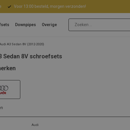
e
Voor 13:00 besteld, morgen verzonden!
fsets
Downpipes
Overige
Audi A3 Sedan 8V (2012-2020)
3 Sedan 8V schroefsets
erken
en
Audi